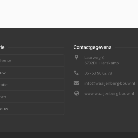
ie
Contactgegevens
Laarweg 8,
wbouw
6732DH Harskamp
ouw
06 - 53 90 62 78
info@waaijenberg-bouw.nl
atie
www.waaijenberg-bouw.nl
isch
bouw