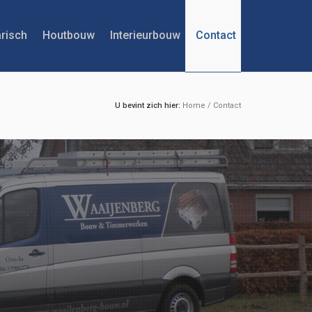
risch
Houtbouw
Interieurbouw
Contact
U bevint zich hier:
Home
/
Contact