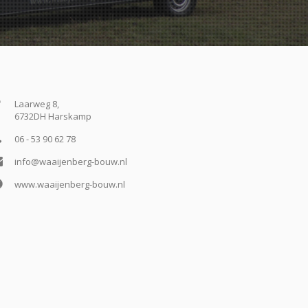
Laarweg 8,
6732DH Harskamp
06 - 53 90 62 78
info@waaijenberg-bouw.nl
www.waaijenberg-bouw.nl