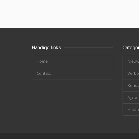
Handige links
Categor
Home
Nieu
Contact
Verb
Renov
Agrar
Hout