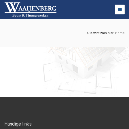
Togg
navig
U bevint zich hier:
Home
Handige links