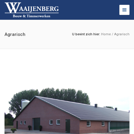
Togg
navig
Agrarisch
U bevint zich hier:
Home
/
Agrarisch