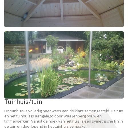
Tuinhuis/tuin
Dit tuinhuis is volledig naar wens van de klant samengesteld. De tuin
en het tuinhuis is aangelegd door Waaijenberg bouw en
timmerwerken. Vanuit de hoek van het huis is een symetrische lijn in
de tuin en doorlopend in het tuinhuis gemaakt.