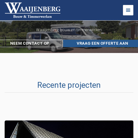
Toggl
navig
Waaijenberg bouw en timmerwerken
Vanaf bouwvergunning tot oplevering één aanspreekpunt
NEEM CONTACT OP
VRAAG EEN OFFERTE AAN
Recente projecten