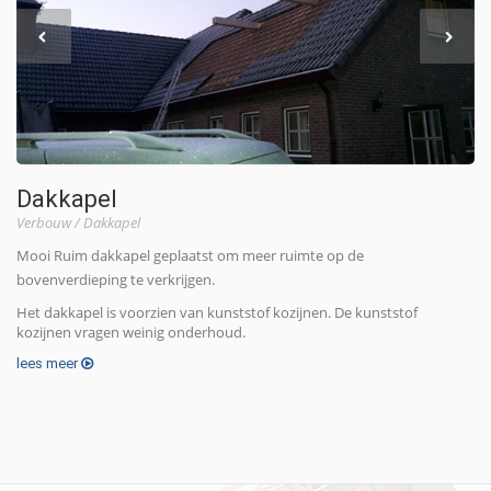
Dakkapel
Verbouw
/
Dakkapel
Mooi Ruim dakkapel geplaatst om meer ruimte op de
bovenverdieping te verkrijgen.
Het dakkapel is voorzien van kunststof kozijnen. De kunststof
kozijnen vragen weinig onderhoud.
lees meer