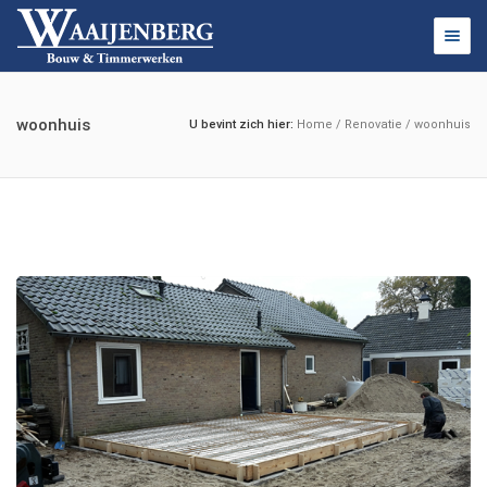
Toggl
navig
woonhuis
U bevint zich hier:
Home
/
Renovatie
/
woonhuis