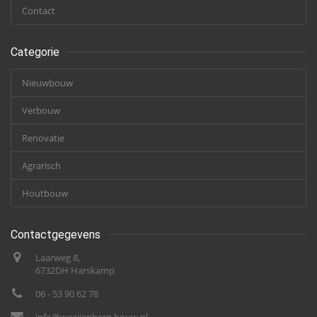
Contact
Categorie
Nieuwbouw
Verbouw
Renovatie
Agrarisch
Houtbouw
Contactgegevens
Laarweg 8,
6732DH Harskamp
06 - 53 90 62 78
info@waaijenberg-bouw.nl