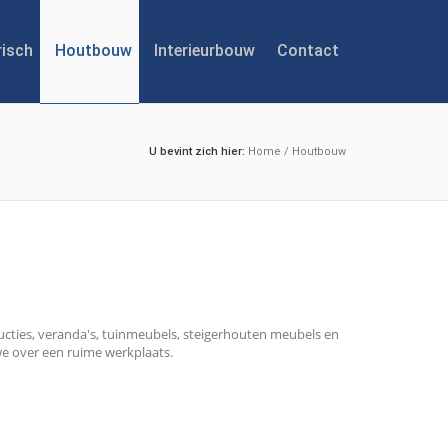
risch
Houtbouw
Interieurbouw
Contact
U bevint zich hier:
Home
/
Houtbouw
ructies, veranda's, tuinmeubels, steigerhouten meubels en
e over een ruime werkplaats.