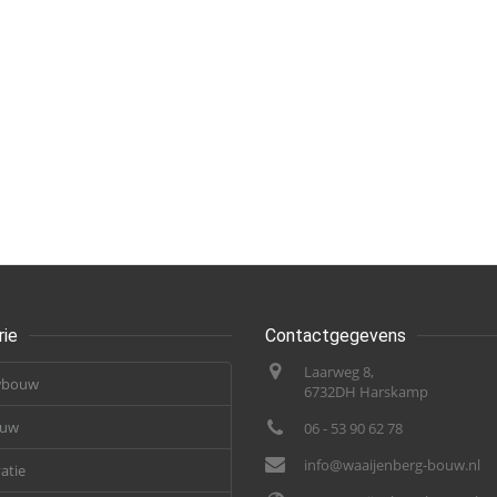
rie
Contactgegevens
Laarweg 8,
wbouw
6732DH Harskamp
ouw
06 - 53 90 62 78
info@waaijenberg-bouw.nl
atie