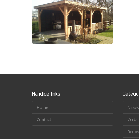
Handige links
Catego
Home
Nieu
Contact
Verb
Renov