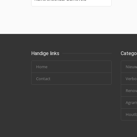
Handige links
Catego
Home
Nieu
Contact
Verb
Renov
Agrari
Hout