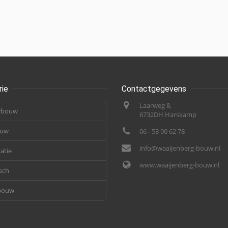
rie
Contactgegevens
Laarweg 8,
wbouw
6732DH Harskamp
ouw
06 - 53 90 62 78
info@waaijenberg-bouw.nl
atie
www.waaijenberg-bouw.nl
sch
bouw