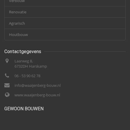
Verbouw
Renovatie
Agrarisch
Houtbouw
Contactgegevens
Laarweg 8,
6732DH Harskamp
06 - 53 90 62 78
info@waaijenberg-bouw.nl
www.waaijenberg-bouw.nl
GEWOON BOUWEN